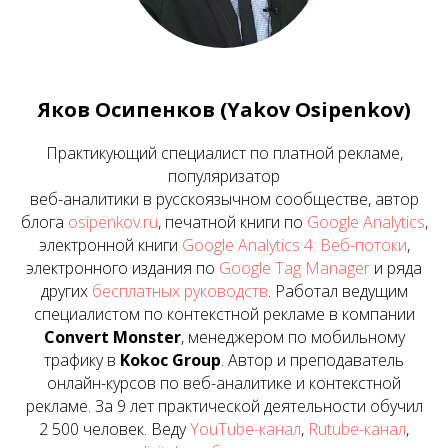
Яков Осипенков (Yakov Osipenkov)
Практикующий специалист по платной рекламе,
популяризатор
веб-аналитики в русскоязычном сообществе, автор
блога
osipenkov.ru
, печатной книги по
Google Analytics
,
электронной книги
Google Analytics 4: Веб-потоки
,
электронного издания по
Google Tag Manager
и ряда
других
бесплатных руководств
. Работал ведущим
специалистом по контекстной рекламе в компании
Convert Monster
, менеджером по мобильному
трафику в
Kokoc Group
. Автор и преподаватель
онлайн-курсов по веб-аналитике и контекстной
рекламе. За 9 лет практической деятельности обучил
2 500 человек. Веду
YouTube-канал
,
Rutube-канал
,